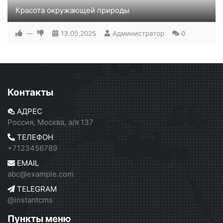
Красота окружающей природы
Фотографии из коллекции сайта deviantart.com
—
13.05.2025
Администратор
0
Контакты
АДРЕС
Россия, Москва, а/я 137
ТЕЛЕФОН
+7123456789
EMAIL
abc@example.com
TELEGRAM
@instantcms
Пункты меню