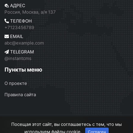
АДРЕС
Россия, Москва, а/я 137
ТЕЛЕФОН
+7123456789
EMAIL
abc@example.com
TELEGRAM
@instantcms
Пункты меню
О проекте
Правила сайта
Независимое СМИ Москвы
© 2026
Посещая этот сайт, вы соглашаетесь с тем, что мы
используем файлы cookie.
Согласен
О проекте
Правила сайта