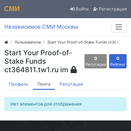
Войти
Регистрация
Независимое СМИ Москвы
Пользователи
Start Your Proof-of-Stake Funds ct364811.tw1
Start Your Proof-of-
0
0
Stake Funds
Репутация
Рейтинг
ct364811.tw1.ru im
Профиль
Лента
Репутация
Нет элементов для отображения