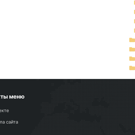
кты меню
екте
ла сайта