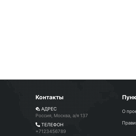
Контакты
Пун
АДРЕС
О про
Россия, Москва, а/я 137
Прави
ТЕЛЕФОН
+7123456789