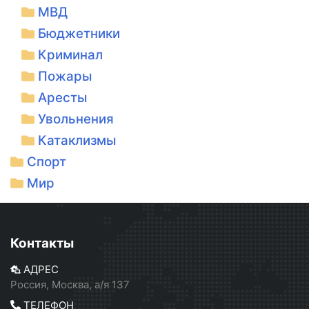
МВД
Бюджетники
Криминал
Пожары
Аресты
Увольнения
Катаклизмы
Спорт
Мир
Контакты
АДРЕС
Россия, Москва, а/я 137
ТЕЛЕФОН