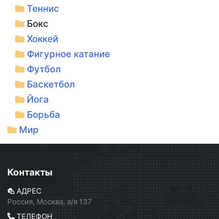
Теннис
Бокс
Хоккей
Фигурное катание
Футбол
Баскетбол
Йога
Борьба
Мир
Контакты
АДРЕС
Россия, Москва, а/я 137
ТЕЛЕФОН