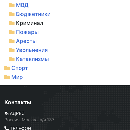
МВД
Бюджетники
Криминал
Пожары
Аресты
Увольнения
Катаклизмы
Спорт
Мир
Контакты
АДРЕС
Россия, Москва, а/я 137
ТЕЛЕФОН