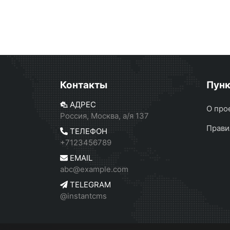
Контакты
Пун
АДРЕС
О про
Россия, Москва, а/я 137
Прави
ТЕЛЕФОН
+7123456789
EMAIL
abc@example.com
TELEGRAM
@instantcms