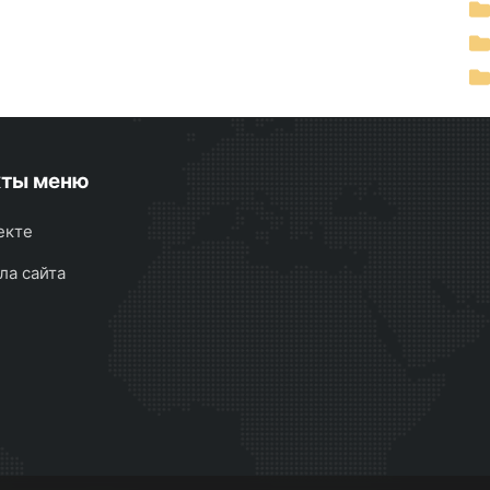
кты меню
екте
ла сайта