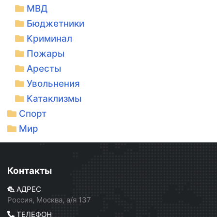
МВД
Бюджетники
Криминал
Пожары
Аресты
Увольнения
Катаклизмы
Спорт
Мир
Контакты
АДРЕС
Россия, Москва, а/я 137
ТЕЛЕФОН